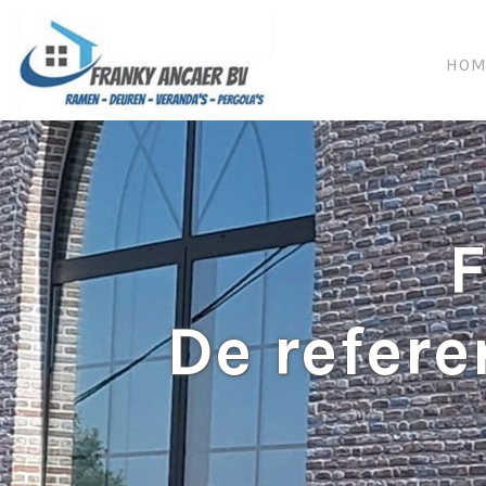
HOM
De refere