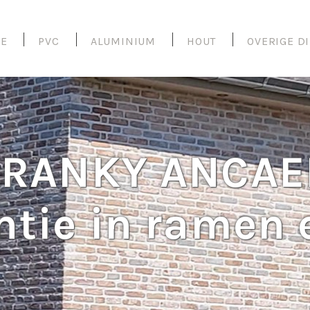
E
PVC
ALUMINIUM
HOUT
OVERIGE D
FRANKY ANCAE
ntie in ramen