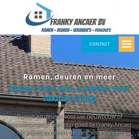
CONTACT
Ramen, deuren en meer
Kiezen voor ons, is kiezen voor
vakmanschap
Ramen en deuren voor uw nieuwbouw of
renovatieproject? Dan zit u goed bij Franky Ancaer.
Als expert in ramen, deuren, veranda’s en