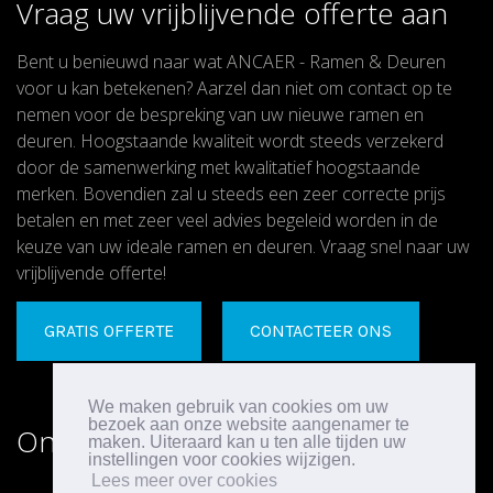
Vraag uw vrijblijvende offerte aan
Bent u benieuwd naar wat ANCAER - Ramen & Deuren
voor u kan betekenen? Aarzel dan niet om contact op te
nemen voor de bespreking van uw nieuwe ramen en
deuren. Hoogstaande kwaliteit wordt steeds verzekerd
door de samenwerking met kwalitatief hoogstaande
merken. Bovendien zal u steeds een zeer correcte prijs
betalen en met zeer veel advies begeleid worden in de
keuze van uw ideale ramen en deuren. Vraag snel naar uw
vrijblijvende offerte!
GRATIS OFFERTE
CONTACTEER ONS
We maken gebruik van cookies om uw
bezoek aan onze website aangenamer te
Onze Diensten
maken. Uiteraard kan u ten alle tijden uw
instellingen voor cookies wijzigen.
Lees meer over cookies